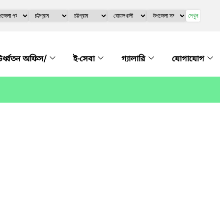
দেখুন
র্ধ্বতন অফিস/
ই-সেবা
গ্যালারি
যোগাযোগ