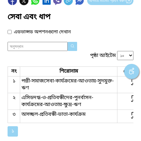
আপনার মতামত প্রদান করুন
সেবা এবং ধাপ
এডভান্সড অপশনগুলো দেখান
পৃষ্ঠা আইটেম
নং
শিরোনাম
সেবার ধ
১
পল্লী-সমাজসেবা-কার্যক্রমের-আওতায়-সুদমুক্ত-
ঋণ
২
এসিডদগ্ধ-ও-প্রতিবন্ধীদের-পুনর্বাসন-
কার্যক্রমের-আওতায়-ক্ষুদ্র-ঋণ
৩
অসচ্ছল-প্রতিবন্ধী-ভাতা-কার্যক্রম
১