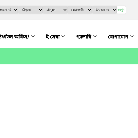
দেখুন
র্ধ্বতন অফিস/
ই-সেবা
গ্যালারি
যোগাযোগ