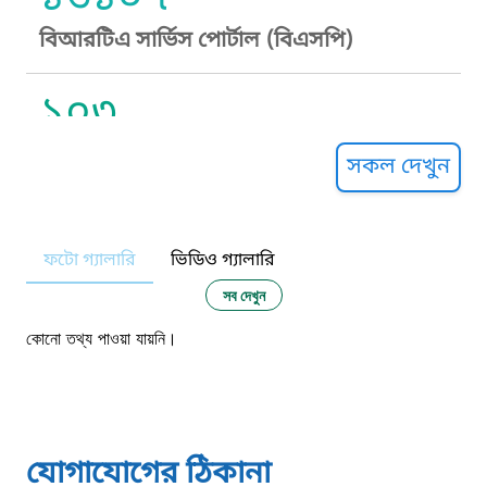
বিআরটিএ সার্ভিস পোর্টাল (বিএসপি)
১০৩
সুপ্রীম কোর্ট হেল্পলাইন
সকল দেখুন
১০৯
ফটো গ্যালারি
ভিডিও গ্যালারি
নারী ও শিশু নির্যাতন প্রতিরোধ
সব দেখুন
১০৬
কোনো তথ্য পাওয়া যায়নি।
দুদক
১০২
যোগাযোগের ঠিকানা