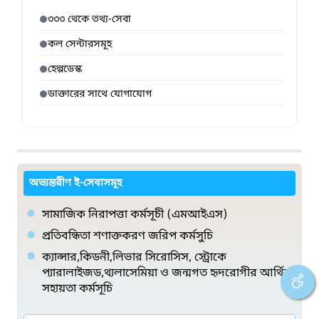
৩৩৩ থেকে তথ্য-সেবা
কল সেন্টারসমূহ
হেল্পডেস্ক
ডাক্তারের সাথে যোগাযোগ
অভ্যন্তরীণ ই-সেবাসমূহ
সামাজিক নিরাপত্তা কর্মসূচী (এমআইএস)
প্রতিবন্ধিতা শণাক্তকরণ জরিপ কর্মসুচি
ক্যান্সার,কিডনী,লিভার সিরোসিস, স্ট্রোকে
প্যারালাইজড,থ্যলাসেমিয়া ও জন্মগত হৃদরোগীর আর্থিক
সহায়তা কর্মসূচি