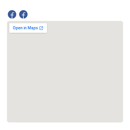
দুর্যোগের আগাম বার্তা
১৬১২২
স্মার্ট ভূমি সেবা
১০৯৮
শিশু সহায়তা লাইন
১৬১০৯
বাংলাদেশ কর্মচারী কল্যাণ বোর্ড হটলাইন
০১৯০৮৮৮৮৮৮৮
মাদকদ্রব্য নিয়ন্ত্রণ হটলাইন