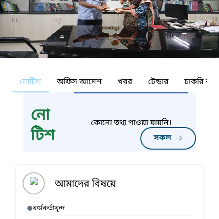
নোটিশ
অফিস আদেশ
খবর
টেন্ডার
চাকরি কর্ন
নো
কোনো তথ্য পাওয়া যায়নি।
টিশ
সকল
আমাদের বিষয়ে
কর্মকর্তাবৃন্দ