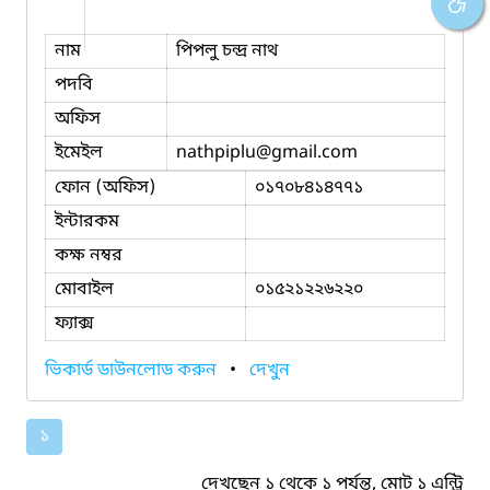
নাম
পিপলু চন্দ্র নাথ
পদবি
অফিস
ইমেইল
nathpiplu
@gmail.com
ফোন (অফিস)
০১৭০৮৪১৪৭৭১
ইন্টারকম
কক্ষ নম্বর
মোবাইল
০১৫২১২২৬২২০
ফ্যাক্স
ভিকার্ড ডাউনলোড করুন
•
দেখুন
১
দেখছেন ১ থেকে ১ পর্যন্ত, মোট ১ এন্ট্রি